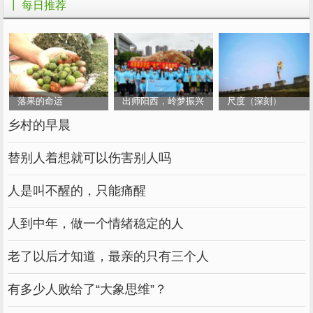
┃ 每日推荐
不放心了，他们总是把我们保护的很好。正因为
这样，我们就养成一种依赖父母的心理，碰到一
些不会做的事，会让父母来做，这样就少了我们
亲身体会的机会。而外国父母对孩子却十分放
心，从小让他们自己出去玩，遇到困难让他们自
落果的命运
出师阳西，岭梦振兴
尺度（深刻）
己解决，还很放心让孩子独自去外国旅游。外国
乡村的早晨
父母对孩子会有一定的要求，让孩子自己去争取
胜利，而中国的父母总是把我们安排得十分细
替别人着想就可以伤害别人吗
致。
人是叫不醒的，只能痛醒
同样是父母，同样是爱我们的人，为什么会
人到中年，做一个情绪稳定的人
有不同的结果呢？我想：我们中国的教育方法是
应该改一改了。我们虽然不能很自由的成长，但
老了以后才知道，最亲的只有三个人
可以学习乌塔的独立能力，自己的事情自己做。
有多少人败给了“大象思维”？
四年级上册第七单元作文：从《乌塔》想到