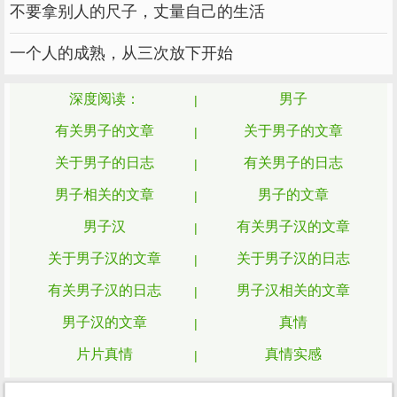
的450字
不要拿别人的尺子，丈量自己的生活
今天我们学了一片新文章，名叫《乌塔》，
一个人的成熟，从三次放下开始
这篇课文，它让我明白了做事要大方，做事要勇
深度阅读：
男子
敢。
有关男子的文章
关于男子的文章
乌塔是一个14岁的小女孩，她自己去了：
关于男子的日志
有关男子的日志
法国，瑞士，奥地利，意大利等地。
男子相关的文章
男子的文章
这个14岁的小女孩见了作者先主动打招
男子汉
有关男子汉的文章
呼，还告诉作者自己叫乌塔已经14岁了，他还
告诉作者自己是德国人。
关于男子汉的文章
关于男子汉的日志
有关男子汉的日志
男子汉相关的文章
她还非常勇敢。因为她自己独有欧洲。
男子汉的文章
真情
而我是一个比较胆小的人，如果让我一个人
片片真情
真情实感
游欧洲肯定下的大喊大叫。
有关真情实感的文章
关于真情实感的文章