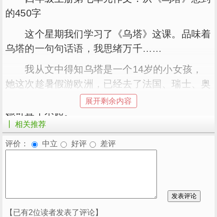
的450字
这个星期我们学习了《乌塔》这课。品味着
乌塔的一句句话语，我思绪万千……
我从文中得知乌塔是一个14岁的小女孩，
她这次趁暑假游欧洲，已经去了法国、瑞士、奥
地利，在意大利去了威尼斯、米兰、佛罗伦萨，
展开剩余内容
她可真了不起。
┃ 相关推荐
想起我，从来都是家里娇生惯养的“小公
评价：
中立
好评
差评
主”，衣来伸手，饭来张口。自已和乌塔对比一
下，就像一个刚学会走路的小娃娃。
我们中国的家长都不会让自已的孩子出远
门，走远路。而且几乎每天上学都要送我们。放
学还要来接我们。想到这儿，我想对家长说一
【已有2位读者发表了评论】