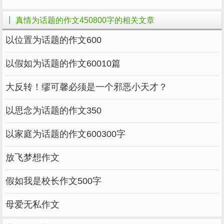
句：爱孩子，为什么就不能让他们单独出门呢？
┃ 真情为话题的作文450800字的相关文章
亲爱的爸爸妈妈们，多给我们一些锻炼的机
以位置为话题的作文600
会吧。同时我们也要增强自己的独立性，就像一
首歌唱的那样：“不经历风雨怎么能见彩
以假如为话题的作文60010篇
虹……”。
大反转！缪可馨必须是一个邪恶小天才？
四年级上册第七单元作文：从《乌塔》想到
以思念为话题的作文350
的450字
以家庭为话题的作文600300字
学过课文《乌塔》，我深有感触。乌塔是一
个和我们差不多大的女孩，可是她却能一个人游
放飞梦想作文
玩欧洲的许多国家。
假如我是校长作文500字
从乌塔身上，我看到了外国孩子的独立能力
特别强。由此，我想到了我们中国孩子，从小一
母爱无私作文
直依靠爸爸妈妈，做一些稍微危险的事，父母就