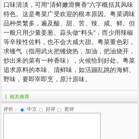
口味清淡，可用“清鲜嫩滑爽香”六字概括其风味
特色。这是粤菜广受欢迎的根本原因。粤菜调味
品种类繁多，遍及酸、甜、苦、辣、咸、鲜。但
一般只用少量姜葱、蒜头做“料头”，而少用辣椒
等辛辣性佐料，也不会大咸大甜。粤菜重色彩，
求镬气（指用武火把镬烧热，加油，把油烧开，
炒出来的菜有一种香味），火候恰到好处。粤菜
追求原料的本味、清鲜味，如活蹦乱跳的海鲜、
野味，要即宰即烹，原汁原味。
┃ 相关推荐
评价：
中立
好评
差评