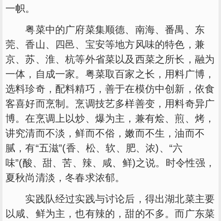
一帜。
粤菜中的广府菜集顺德、南海、番禺、东
莞、香山、四邑、宝安等地方风味的特色，兼
京、苏、淮、杭等外省菜以及西菜之所长，融为
一体，自成一家。粤菜取百家之长，用料广博，
选料珍奇，配料精巧，善于在模仿中创新，依食
客喜好而烹制。烹调技艺多样善变，用料奇异广
博。在烹调上以炒、爆为主，兼有烩、煎、烤，
讲究清而不淡，鲜而不俗，嫩而不生，油而不
腻，有“五滋”(香、松、软、肥、浓)、“六
味”(酸、甜、苦、辣、咸、鲜)之说。时令性强，
夏秋尚清淡，冬春求浓郁。
实践队经过实践与讨论后，得出湖北菜主要
以咸、鲜为主，也有辣的，甜的不多。而广东菜