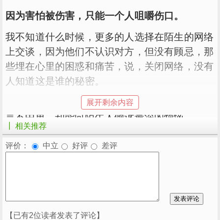
因为害怕被伤害，只能一个人咀嚼伤口。
我不知道什么时候，更多的人选择在陌生的网络
上交谈，因为他们不认识对方，但没有顾忌，那
些埋在心里的困惑和痛苦，说，关闭网络，没有
人知道这是谁的秘密。
也许这也是一种悲伤。面对身边亲人，我们常常
展开剩余内容
言不由衷，却能向陌生人倾诉最深的烦恼。
┃ 相关推荐
有时候，即使身边的人都笑着说好不热闹，但他
评价：
中立
好评
差评
们内心深处的犹豫，却一直在，永远说不出来。
- 03 -
愿你坚强，有人懂
在别人眼里，选择一个坚强的人就像刀枪不入一
【已有2位读者发表了评论】