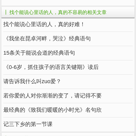
样顽强。但也许只有他们知道一个人承受所有痛
┃ 找个能说心里话的人，真的不容易的相关文章
苦的日子有多难。
找个能说心里话的人，真的好难！
想哭也不敢哭，想说什么，却茫然发现身边空无
一人。
《我坐在琵卓河畔，哭泣》经典语句
15条关于能说会道的经典语句
是的，每个人都是凡人，累了想有人依靠，苦了
《0-6岁，抓住孩子的语言关键期》读后
想找人说，不是谁生来就坚强，没有人有义务独
请告诉我什么叫zuo爱？
自承受这种痛苦。
在这个浩瀚的三千世界里，很难找到一个能随时
若你爱的人对你渐渐的变了，请记得不要
说话的人。
最经典的《致我们暖暖的小时光》名句欣
我们每天都会遇到成千上万的人，但在那一刻，
记三下乡的第一节课
能够回头看对方，相视一笑的人，似乎淹没在人
山人海中。