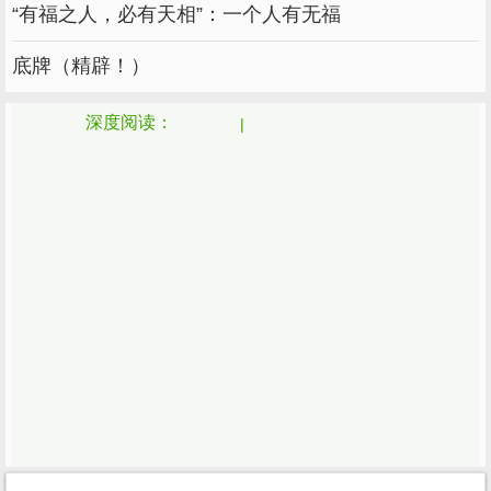
“有福之人，必有天相”：一个人有无福
作者：莫言，心理学研究者，百万女性情感专
家，用文字为女性说话。
底牌（精辟！）
版权归原作者所有。如有侵权行为，请与我们联
深度阅读：
系
©FM1036福建新闻广播（ID：fm1036-882）
有什么耳语要告诉小编吗？
来互动区留言！
没有！？那点点
行吗
？