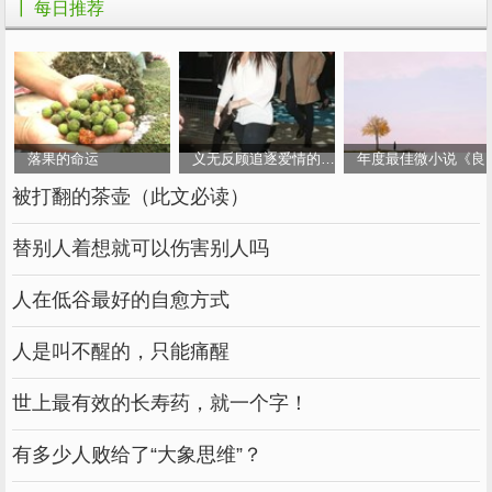
┃ 每日推荐
但我相信，合适的灵魂迟早会相遇。他会理解你
的悲欢离合和你的冷暖。
你一定会在某个时间，某个地方相遇，他会是你
安心的后盾，只有一只眼睛，就能理解你想说的
落果的命运
义无反顾追逐爱情的女人
年度最佳微小说《良
一切。
被打翻的茶壶（此文必读）
凡人的世界是纷扰的，有些事情，只开了就好，
替别人着想就可以伤害别人吗
有些苦，放下就好，有些人，也许命运还没到，
人在低谷最好的自愈方式
但我相信，两颗相知的心，总有一天，会穿越人
海相遇。
人是叫不醒的，只能痛醒
愿你余生有人陪伴，在这条漫长的路上，能有一
世上最有效的长寿药，就一个字！
个说心话的人。
有多少人败给了“大象思维”？