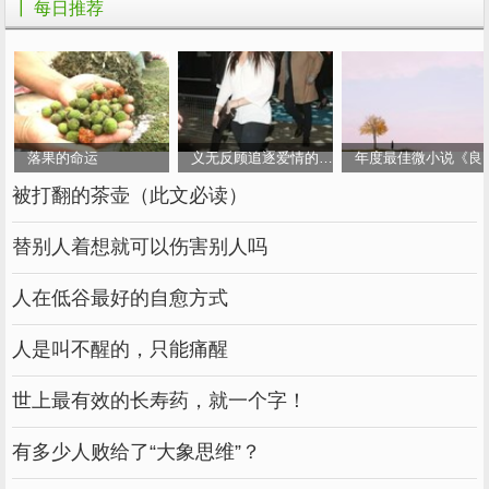
┃ 每日推荐
（ID:moyandashu）
【千字千元，写作能让你年收入20万】
写作不仅可以与读者分享你想写的故事，还可以
赚取1000字和1000元的报酬。作为一名资深媒
落果的命运
义无反顾追逐爱情的女人
年度最佳微小说《良
体人士，剧本获得了大奖，并通过这个平台分享
被打翻的茶壶（此文必读）
了写作技巧
替别人着想就可以伤害别人吗
https://ic.snssdk.com/market/v1/tpl/landing/co
community_id=6689801307634532877
人在低谷最好的自愈方式
人是叫不醒的，只能痛醒
世上最有效的长寿药，就一个字！
有多少人败给了“大象思维”？