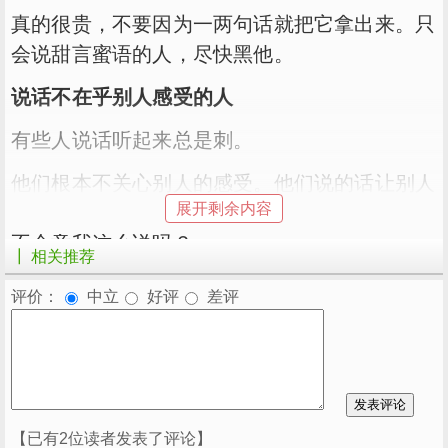
真的很贵，不要因为一两句话就把它拿出来。只
会说甜言蜜语的人，尽快黑他。
说话不在乎别人感受的人
有些人说话听起来总是刺。
他们根本不关心别人的感受。他们说的话让别人
展开剩余内容
感到尴尬。他们仍然会喋喋不休，慷慨地问：你
不介意我这么说吗？
┃ 相关推荐
显然是说话但大脑，戳别人的痛苦，但只是感觉
评价：
中立
好评
差评
诚实坦率。这样的人往往把自己放在第一位，以
自我为中心，即使他们说的话伤害了别人，他们
也只会责怪别人为什么不开玩笑。
【已有2位读者发表了评论】