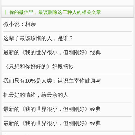
不要把你的幸福建立在别人的痛苦之上，这是每
┃ 你的微信里，最该删除这三种人的相关文章
个人都知道的。
​微小说：相亲
真正有修养的人会理解别人的困难，避免那些会
让别人感到尴尬和悲伤的话题，而不是为自己的
这辈子最该珍惜的人，是谁？
愚蠢辩护。
最新的《我的世界很小，但刚刚好》经典
说话从不在乎别人感受的人，其实并不诚实坦
率。他们真的很愚蠢，不礼貌。
《只想和你好好的》好段摘抄
所以，在他们下次说什么伤害你之前，先黑他
我们只有10%是人类：认识主宰你健康与
们。
把最好的情绪，给最亲的人
该清理微信列表了。
最新的《我的世界很小，但刚刚好》经典
作者：
莫言，心理学研究者，百万女性情感专
家，用文字为女性说话。每天晚上9点，懂爱，
最新的《我的世界很小，但刚刚好》经典
懂你。微信微信官方账号: 陌言大叔