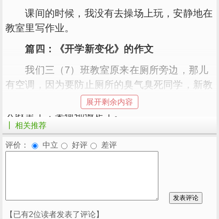
课间的时候，我没有去操场上玩，安静地在
教室里写作业。
篇四：《开学新变化》的作文
我们三（7）班教室原来在厕所旁边，那儿
有空调，因为要防止厕所的臭气臭死同学，新教
室搬到了楼梯旁，没了空调。老教室就变成了无
展开剩余内容
人教室了，桌椅都搬走了。
┃ 相关推荐
我们的大操场之前跑道坑坑洼洼的，现在不
评价：
中立
好评
差评
一样了，操场就像新的一样，没有了掉漆现象和
大坑了，很漂亮，但不能进去，还有很臭很臭的
气味。
我们新教学楼里面的室内篮球场变成了一个
室内足球场，漆重新刷了，因为开学刚刷起来
【已有2位读者发表了评论】