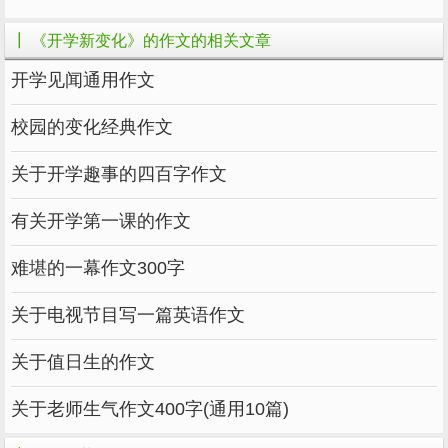
的，会出现一些雾气，很臭。
┃ 《开学新变化》的作文的相关文章
学校变化了好多呀！
开学见闻通用作文
篇五：《开学新变化》的作文
校园的变化经典作文
新学期，在一楼，又增了一批一年级的小朋
关于开学趣事的四百字作文
友，我们做操的时候，他们会看着我们做，我们
退场的时候，他们就会赶紧跑走。不过我还是觉
有关开学第一课的作文
得挺开心的，因为又有一批我们可以叫他们“小
难堪的一幕作文300字
屁孩”的人了。
我们升到了三楼，要走很多级楼梯，真累
关于电视节目写一篇英语作文
呀！三楼一点都不好玩，课间还不能去一楼玩。
关于值日生的作文
一楼多好啊，有大榕树，有操场，有小操场，有
大厅，有神秘花园，还有后花园，多好的地方
关于老师生气作文400字(通用10篇)
啊！这点让我很不满意！