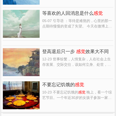
前提到她，总是说我闺蜜，现在提到她，只
能说我以前有个同学的
感觉
。 那就是，想去
等喜欢的人回消息是什么
感觉
看看她的朋友圈，点进去，却只有一道横线
的
感觉
。 那就是...
05-07 引导语 ：等待是难熬的，心里的那一
点期待慢慢的变成了失望。 今天在微博上看
到一则求助帖：我喜欢的人不回我消息怎么
办? 下面两千多条评论，大家都表示简直绝
望。 其中有一条热评说：你问我等喜欢的人
回消息是什么
感觉
，仿佛就像在问我等死是
登高退后只一步
感觉
效果大不同
什么
感觉
。 莫名...
12-23 世事纷繁，人情复杂，人在社会上生
存发展、交际交往，该如何立身、处世，才
能比较超达、安乐？是否我们把问题想得太
复杂，也许只需要简单一步的改变，就会让
你产生截然不同的
感觉
，收获截然不同的效
不要忘记饥饿的
感觉
果。 《菜根谭》说：立身不高一步立，如尘
里振衣，泥中濯足...
10-23 不要忘记饥饿的
感觉
晚上，看一个综
艺节目。一个年近30岁的女孩子参加一家电
视台组织的一个“交友”类节目，梦寐以求寻
找属于自己的爱情。 女孩子以“惊艳”的姿态
亮相，主持人把她介绍给众多男佳宾和观众