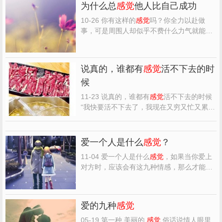
为什么总
感觉
他人比自己成功
10-26 你有这样的
感觉
吗？你全力以赴做
事，可是周围人却似乎不费什么力气就能成
功，相比之下，你日复一日忙碌却好像原地
不动。为什么他人如此成功，而我却为了一
点点成绩，就要付出如此巨大的辛劳？相信
说真的，谁都有
感觉
活不下去的时
我，我可以告诉你个中缘由。我从事娱乐
候
业，大概是世界上竞争最...
11-23 说真的，谁都有
感觉
活不下去的时候
“我快要活不下去了，我现在又穷又忙又累，
我快要活！不！下！去！了！” “可是，说真
的，谁没有
感觉
活不下去的时候？活不下去
的时候，就安慰自己，反正快活不下去了，
爱一个人是什么
感觉
？
能活几天是几天。” 一个人的故事，就是一
11-04 爱一个人是什么
感觉
，如果当你爱上
个人的戏剧...
对方时，应该会有这九种情感，那么才能算
是一个真实的爱情，最起码，你应该扪心自
问，将来是否有可能培养出这样的情感来，
才能确保你拥有一个真的爱情。所以有这些
爱的九种
感觉
感觉
，就是真正的爱情产生了！ 一、爱上一
个人的
感觉
是生理...
05-19 第一种 美丽的
感觉
俗话说情人眼里