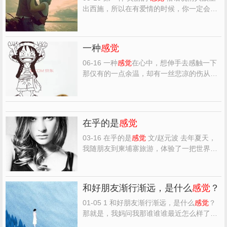
出西施，所以在有爱情的时候，你一定会觉
得对方最好看，即使有别的异性比你爱的对
象好看，但对你而言，他（她）才是你心中
最美的一个，而且是别人根本无法相比的。
一种
感觉
第二种 亲爱的
感觉
当你爱上一个人，你会有
一种很亲切的感...
06-16 一种
感觉
在心中，想伸手去感触一下
那仅有的一点余温，却有一丝悲凉的伤从心
头划过，好像从繁华街道走过灯火阑珊已成
梦！ 如火如太阳的炙热，燃烧着自己燃烧着
生活， 一切都是热烈后的我，如同夜空的星
星眼睛一眨一眨眼的望着漆黑的夜没有一点
在乎的是
感觉
颜色！ 遇到了你...
03-16 在乎的是
感觉
文/赵元波 去年夏天，
我随朋友到柬埔寨旅游，体验了一把世界上
独一无二的竹火车，这种交通工具被当地人
称为“norry”（诺瑞），上世纪八十年代，是
柬埔寨人出行的主要交通工具。 柬埔寨的竹
和好朋友渐行渐远，是什么
感觉
？
火车，始于20世纪80年代早期，当时战乱结
束，百废待兴...
01-05 1 和好朋友渐行渐远，是什么
感觉
？
那就是，我妈问我那谁谁谁最近怎么样了，
我只能回答我不知道啊的
感觉
。 那就是，以