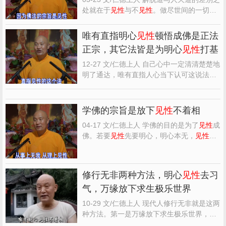
处就在于
见性
与不
见性
。做尽世间的一切好
事善事，如果着相不能
见性
，还是人天福报
的因果法，只能到人天道里边享受福报，但
唯有直指明心
见性
顿悟成佛是正法
永远也无法脱离生死轮回。只有在
见性
后的
正宗，其它法皆是为明心
见性
打基
一切善心善行，才能算得上是功德智慧的妙
用。
见性
之后，自...
12-27 文/仁德上人 自己心中一定清清楚楚地
明了通达，唯有直指人心当下认可这说法听
法的灵知即是真佛真法真道，别的法门教理
皆是为了这个立地成佛的
见性
妙用打基础
的。所有的方法修到最后皆可
见性
成佛，但
学佛的宗旨是放下
见性
不着相
最后都要汇归圆觉性海，顿悟
见性
，只有
见
04-17 文/仁德上人 学佛的目的是为了
见性
成
性
不着幻相才能圆成...
佛。若要
见性
先要明心，明心本无，
见性
本
空。所谓的开悟就是悟性，也就是明了一切
无所有、毕竟空、不可得。所谓的
见性
，并
不是见光见景见个什么东西，是见到一切相
修行无非两种方法，明心
见性
去习
不可得的真空理性，又名之为理体空性。不
气，万缘放下求生极乐世界
是用心见或眼见，...
10-29 文/仁德上人 现代人修行无非就是这两
种方法。第一是万缘放下求生极乐世界，再
求明心
见性
，只有
见性
才能成佛。这是对一