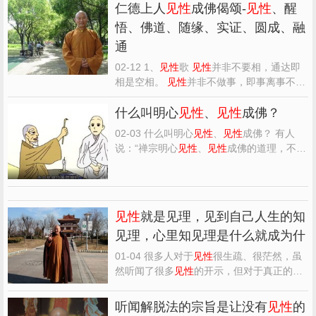
仁德上人
见性
成佛偈颂-
见性
、醒
悟、佛道、随缘、实证、圆成、融
通
02-12 1、
见性
歌
见性
并非不要相，通达即
相是空相。
见性
并非不做事，即事离事不着
事。 醒悟
见性
并非不动心，用心无心再用
心。
什么叫明心
见性
并非无一念，动念无我无私念。
见性
、
见性
成佛？
见
性
并非不可为，为而不为正行为。
见性
并非
02-03 什么叫明心
见性
、
见性
成佛？ 有人
不说我，说我无我无爱憎。
见性
并非不分
说：“禅宗明心
见性
、
见性
成佛的道理，不是
别，分别无我无...
很好吗？”殊不知
见性
成佛，是见到自性天真
的佛，叫做“成佛”，并非是成福慧圆满的究
竟佛。为什么呢？因为宗门下的人，工夫用
到开悟的时候，就知道他自己的真性，原来
见性
就是见理，见到自己人生的知
是和佛一样，...
见理，心里知见理是什么就成为什
01-04 很多人对于
见性
很生疏、很茫然，虽
然听闻了很多
见性
的开示，但对于真正的明
心
见性
还不是十分的清楚，更没有绝对的把
握，而是似是而非，心中没有踏实过。原因
听闻解脱法的宗旨是让没有
见性
的
是自己对于明心
见性
还是不通达、不透彻，