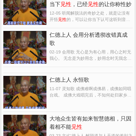
当下
见性
，已经
见性
的让你称性妙
不是真正地明白。根本就不明白什么是明心
见性
？不通达
见性
是...
12-05 听闻解脱法的奇妙之处，就是让没有
开悟
见性
的，可以让你当下认可这听到音声
的知觉性，就是你的
见性
。听见就是
见性
，
见即是性，性正在听见。已经认可灵知、不
仁德上人 会用分析透彻改错真成
再疑惑的
见性
认知的明白人，就在听闻的当
歌
下，称性妙用。怎么妙用呢？虽然了了常
知，不着这个言语音声...
02-19 会用歌 无心是为有心用，用心之时无
我心。 无念是为妙用念，妙用念时无我念。
无心无念正妙用，妙用之时正
见性
。
见性
之
时正妙用，
见性
妙用真平等。 只有
见性
会妙
用，不
见性
者是乱用。 乱用心念必有我，动
仁德上人 永恒歌
念有我叫乱用。
见性
之时空无我，无我动念
11-07 灵知歌 成佛难啊成佛易，成佛如同唱
叫妙用。 妙...
台戏。 成佛大戏唱完后，不知何处归家乡。
家乡好啊家乡妙，家乡清净有佛道。 若求成
佛快回家，回家无私真安祥。 解脱好啊解脱
妙，只有
见性
成佛道。 无量法门为
见性
，
见
大地众生皆有如来智慧德相，只因
性
必然圆佛道。
见性
好啊
见性
妙，只有
见性
着相不能
见性
为最高。 最...
03-23 文/仁德上人 解脱道与人天道的差别之