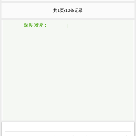
般老年人或不明空性理体的人而方便设置的
共1页/10条记录
念佛成佛的方便法门。第二个究竟成佛的法
门即是当下明心当下
见性
，
见性
后除尽习气
就可以成就无上的...
深度阅读：