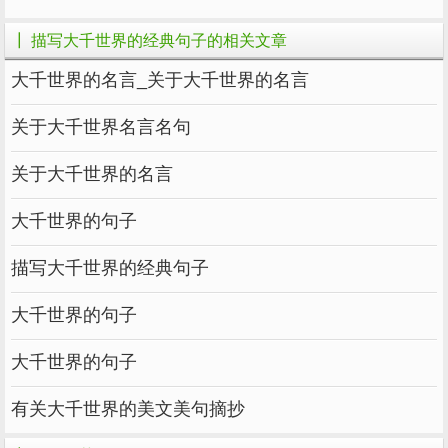
●弱水三千，只取一瓢，知足就是幸福。大
┃ 描写大千世界的经典句子的相关文章
千世界，求无止境，苦海无边，回头是岸。过眼
大千世界的名言_关于大千世界的名言
繁华三千，转眼两头空。心有余闲，每天都有幸
福，受得苦中苦，才能享得福中福。心有所盼，
关于大千世界名言名句
却懂得止步于缘分的尽头，回头必是万里晴空。
关于大千世界的名言
人生苦短，名利却冗长，从古到今，多少富贵随
人去？知止而后安，放下便是福缘。
大千世界的句子
●大千世界，多得是想不通的事，多得是猜
描写大千世界的经典句子
不透的心，多得是看不透的人。不如不想，不如
大千世界的句子
不猜，不如不看，不如寄情山水，不如快意人
生，不如，吃茶去。 ----许嵩《不如吃茶去》
大千世界的句子
●人不怕卑微，就怕失去希望，人生的要
有关大千世界的美文美句摘抄
义，一是欣赏沿途的风景，二是抵达遥远的终