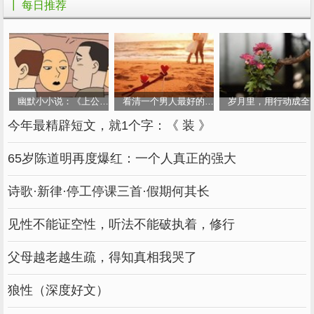
点；人生的秘诀，寻找一种最适合自己的速度，
┃ 每日推荐
莫因疾进而不堪重荷，莫因迟缓而去空耗了你的
生命。大千世界，芸芸众生，谁不遇悔恨之事，
关键是如何对待。做了不好的事，只有悔恨，才
能接受教训。
幽默小小说：《上公厕》
看清一个男人最好的方式：谈钱
岁月里，用行动成全
●女孩子们，你们找男友不一定要找个多有
今年最精辟短文，就1个字：《 装 》
钱的，但一定不能找穷的。不是让你们去拜金，
而是穷男人太敏感了，你的一举一动都可能无意
65岁陈道明再度爆红：一个人真正的强大
间刺激到他脆弱自卑的心，然后他就自残一般的
诗歌·新律·停工停课三首·假期何其长
浮想联翩，靠精神折磨你来找自我平衡。他们会
非常理直气壮地动不动--------都是你！你看不起
见性不能证空性，听法不能破执着，修行
我！虽然没说但一定看不起我！你滚！我烂泥一
父母越老越生疏，得知真相我哭了
滩扶不上墙，不要连累你！你让我自身自灭！
（把自己的无能和自卑全部推到你身上，嘴脸穷
狼性（深度好文）
凶极恶。温饱都不达标的人，你让他大气等于为