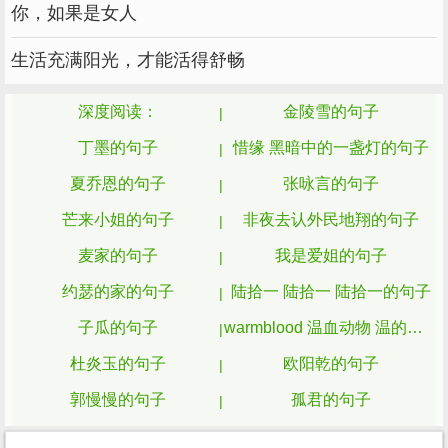
你，如果是女人
难他，接受他的小气等于毁灭你自己。大千世
界，人格是平等的，人却三六九等。）
生活充满阳光，才能活得舒畅
●大千世界，尽如狂言。
深度阅读：
金陵雪的句子
●茫茫人海，有几个人牵挂着你的悲喜；
丁墨的句子
惜缘 黑暗中的一盏灯的句子
大千世界，有几颗心舍不得你的离去。
夏乔恩的句子
张咏言的句子
人走茶凉，也许你只是一个名字；
芒来小姐的句子
非夜去认外民地翔的句子
●有些东西，注定与你无缘，你再强求，最
麦家的句子
我是爱姐的句子
终都会离你而去；有些人，只能是你生命中的过
约瑟的家的句子
陆拾一 陆拾一 陆拾一的句子
客，你再留恋，到头来所有的期望终究成空。不
属于你的，那就放弃吧，大千世界，莽莽苍苍，
子瓜的句子
warmblood 温血动物 温的句子
我们能够拥有的毕竟有限，不要让无止尽的欲求
杜炎玉的句子
欧阳乾的句子
埋葬了原本的快乐与幸福。如果你想什么都抓
郭慢慢的句子
孤君的句子
住，最终只能什么都抓不住。
七天路过的句子
郑板桥的句子