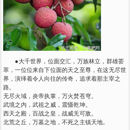
●大千世界，位面交汇，万族林立，群雄荟
萃，一位位来自下位面的天之至尊，在这无尽世
界，演绎着令人向往的传奇，追求着那主宰之
路。
无尽火域，炎帝执掌，万火焚苍穹。
武境之内，武祖之威，震慑乾坤。
西天之殿，百战之皇，战威无可敌。
北荒之丘，万墓之地，不死之主镇天地。