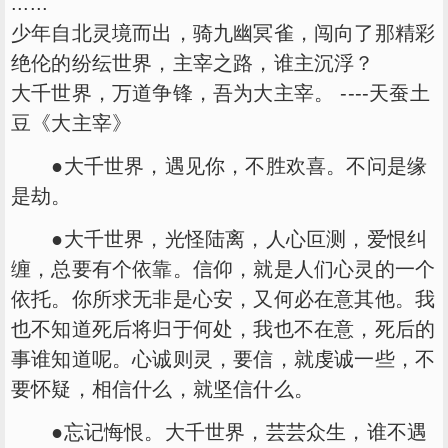
......
少年自北灵境而出，骑九幽冥雀，闯向了那精彩
绝伦的纷纭世界，主宰之路，谁主沉浮？
大千世界，万道争锋，吾为大主宰。 ----天蚕土
豆《大主宰》
●大千世界，遇见你，不胜欢喜。不问是缘
是劫。
●大千世界，光怪陆离，人心叵测，爱恨纠
缠，总要有个依靠。信仰，就是人们心灵的一个
依托。你所求无非是心安，又何必在意其他。我
也不知道死后将归于何处，我也不在意，死后的
事谁知道呢。心诚则灵，要信，就虔诚一些，不
要怀疑，相信什么，就坚信什么。
●忘记悔恨。大千世界，芸芸众生，谁不遇