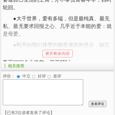
轮回。
●大千世界，爱有多端，但是最纯真、最无
私、最无要求回报之心、几乎近于本能的爱：就
是母爱。
●刚开始我们接受的都是彼此的优点，缺忘
了，真爱是接受并拥有彼此的所有。。。坚持一
展开剩余内容
辈子——大千世界，悠悠我心
┃ 相关推荐
●大千世界，人生百态。青春是无悔的，自
评价：
中立
好评
差评
己想干什么就去干吧！所谓勇敢，也许是，即便
没有人陪同，也可以将这场生命旅程，走得光灿
明亮，自由怅惘
●大千世界，各领风骚，今后真要看你们骚
了。 ----王朔
【已有2位读者发表了评论】