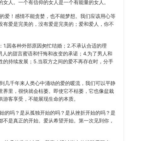
的女人。一个有信仰的女人是一个有能量的女人。
你的爱！感情不能贪婪，也不能梦想。我们应该用心等
没有爱是完美的，没有爱是完美的；爱和爱人，你不
：1.因各种外部原因匆忙结婚；2.不承认合适的理
男人的甜言蜜语和忏悔和改变的承诺；4.为了男人和
性的持续发展；5.当双方之间的爱不再存在时，分手
看到几千年来人类心中涌动的爱的暖流，我们可以平静
世界里，很快就会枯萎。即使它不枯萎，它也像盆栽
供游客享受，不能展现生命的本质。
开始的吗？是从孤独开始的吗？是从挫折开始的吗？是
都不是真正的开始。爱从希望开始。第一次见到你，