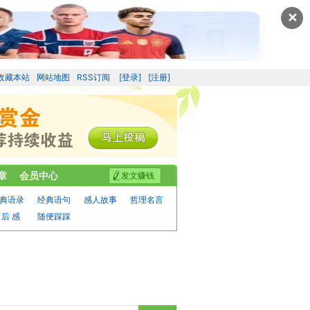
✕
收藏本站
网站地图
RSS订阅
[登录]
[注册]
章
会员中心
发文赚钱
典语录
经典语句
感人故事
哲理名言
 后 感
随便踩踩