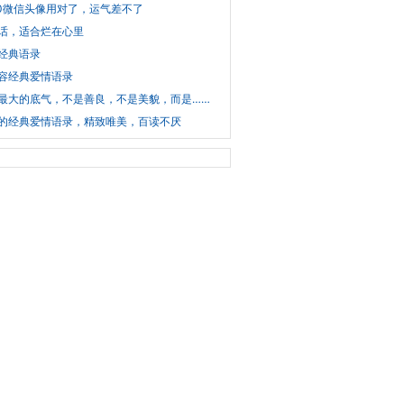
20微信头像用对了，运气差不了
话，适合烂在心里
经典语录
容经典爱情语录
最大的底气，不是善良，不是美貌，而是……
的经典爱情语录，精致唯美，百读不厌