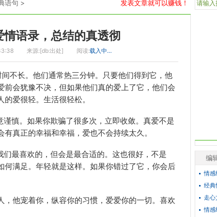
典语句
>
发表文章就可以赚钱！
爱情语录，总结的真透彻
33:38
来源:[db:出处]
阅读:
载入中…
续时间不长。他们通常热三分钟。只要他们得到它，他
爱前会犹豫不决，但如果他们真的爱上了它，他们会
人的爱很轻。生活很轻松。
意谨慎。如果你欺骗了很多次，立即收敛。真爱不是
会有真正的幸福和幸福，爱也不会持续太久。
是我们最喜欢的，但会是最合适的。这也很好，不是
编
如何满足。年轻就是这样。如果你错过了它，你会后
情感
经典
走心
人，他宠着你，纵容你的习惯，爱爱你的一切。喜欢
情感