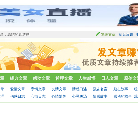
语录，总结的真透彻
发表文章
意见反馈
章
经典文章
感动文章
哲理文章
人生感悟
日志文章
原创文
语录
爱情文章
亲情文章
友情文章
情感口述
励志名言
励志故事
经
哲理
伤感日志
心情日志
心情随笔
心灵鸡汤
情感故事
感动的故事
观