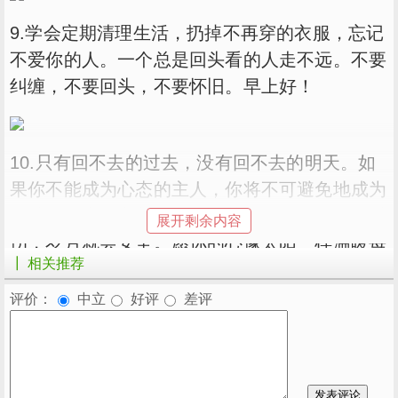
9.学会定期清理生活，扔掉不再穿的衣服，忘记
不爱你的人。一个总是回头看的人走不远。不要
纠缠，不要回头，不要怀旧。早上好！
10.只有回不去的过去，没有回不去的明天。如
果你不能成为心态的主人，你将不可避免地成为
情感的奴隶。心若不动，风若不动。如果你不受
展开剩余内容
伤，岁月就会安全。愿你的心像太阳一样温暖每
┃ 相关推荐
一个早晨。早上好！
评价：
中立
好评
差评