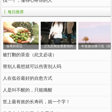
也没有人会想要钱。
找一个，懂得心疼你的人
女人想要的我养你只是你把她当成生活中想一起
┃ 每日推荐
前进的人。独立的女人听到心爱的男人说这句话
会被感动。
落果的命运
义无反顾追逐爱情的女人
年度最佳微小说《良
被打翻的茶壶（此文必读）
而是我陪你
替别人着想就可以伤害别人吗
人在低谷最好的自愈方式
我爱你听起来不错，但爱会改变
。娱乐圈轮流出
轨，秀恩爱的速度跟不上打脸的速度。情话还在
人是叫不醒的，只能痛醒
耳边，但身边已经换了人。
世上最有效的长寿药，就一个字！
我们普通人也是如此。说出来的那一刻爱是真