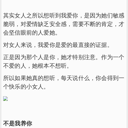
其实女人之所以想听到我爱你，是因为她们敏感
脆弱，对爱情缺乏安全感，需要不断的肯定，才
会坚信眼前的人爱她。
对女人来说，我爱你是爱的最直接的证据。
正是因为那个人是你，她才特别注意。作为一个
不爱的人，她根本不想听。
所以如果她真的想听，每天说什么，你会得到一
个快乐的小女人。
不是我养你