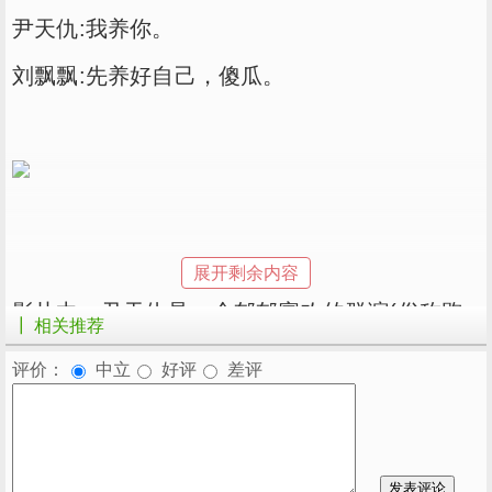
尹天仇:我养你。
刘飘飘:先养好自己，傻瓜。
展开剩余内容
影片中，尹天仇是一个郁郁寡欢的群演(俗称跑
┃ 相关推荐
龙套)，他的生活还是不在乎。但是遇到心爱的
评价：
中立
好评
差评
女孩，他说:我养你。
刘飘飘拒绝了他，但转身就是一张哭泣的脸。其
实我养你是最美的情话，最能打动女人的心。