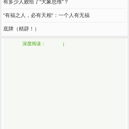
有多少人败给了“大象思维”？
“有福之人，必有天相”：一个人有无福
做一个女人要像画一样做，不要做一件衣服，被男人试了
底牌（精辟！）
又试，却没人买，试残了旧，五折卖还是有困难的。
深度阅读：
我经常用亦舒的话来提醒身边的女人，尤其是想
傻的时候。
我有一个最好的朋友，经常陷入爱情生气的是，
她每次遇到男人，都很渣。
为什么会这样？因为她在爱情中从来没有自己的
原则和底线，无论对方说什么，她都会无条件地
服从，总是认为只要她服从，别人就会珍惜她。
但人性是现实的，不会因为你的你的软弱而怜悯
你。最后，她受了彻底的伤，一无所有，年纪大