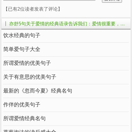
当她受伤时，她想哭就哭。当她快乐的时候，她
【已有2位读者发表了评论】
应该笑。她过着潇洒的生活，过着非常幸福的生
活。
┃ 亦舒5句关于爱情的经典语录告诉我们：爱情很重要，但面包更重要的相关文章
请记住，知道如何释放自己的情绪，能够管理自
饮水经典的句子
己的情绪，这是成长的表现，也是你幸福的开
简单爱句子大全
始。
所谓爱情的优美句子
关于有意思的优美句子
我也想清楚，婚姻就是这样一回事，然后爱情轰动，三五
最新的《忽而今夏》经典名句
年后，也消失了，下班后我们打开电视一起看长剧，生活
作伴的优美句子
就是这样。
我发现大多数成功的女性不愿意世俗地生活，张
所谓爱情经典名句
爱玲，三毛，亦舒。