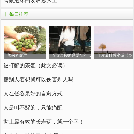
蔷薇泡沫的读后感大全
年轻的时候，她因为爱情走出婚姻，结婚生子，
┃ 每日推荐
过着平凡的生活，却因为受不了平凡而选择分
离。
之后，她努力写作，活出自己。我认为每个人都
有不同的看法和选择，因为你说她过得好不好。
落果的命运
义无反顾追逐爱情的女人
年度最佳微小说《良
作为普通人，我们大概率的归宿就是亦舒描述的
被打翻的茶壶（此文必读）
这种平凡。我觉得没必要挣扎。毕竟每个人都有
自己的生活。
替别人着想就可以伤害别人吗
但我们要学会的是在不能改变的时候接受，让自
人在低谷最好的自愈方式
己在现有的基础上过上更好更幸福的生活。
人是叫不醒的，只能痛醒
如果你能做到这一点，你可能是人生的赢家，因
为幸福没有统一的模式，你感到幸福就足够了。
世上最有效的长寿药，就一个字！