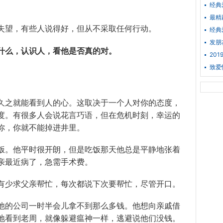
经典
最精
失望，有些人说得好，但从不采取任何行动。
经典
发朋
什么，认识人，看他是否真的对。
20
致爱
久之就能看到人的心。这取决于一个人对你的态度，
度。有很多人会说花言巧语，但在危机时刻，幸运的
你，你就不能掉进井里。
饭。他平时很开朗，但是吃饭那天他总是平静地张着
亲最近病了，急需手术费。
有少求父亲帮忙，每次都说下次要帮忙，尽管开口。
他的公司一时半会儿拿不到那么多钱。他想向亲戚借
地看到老周，就像躲避瘟神一样，逃避说他们没钱。