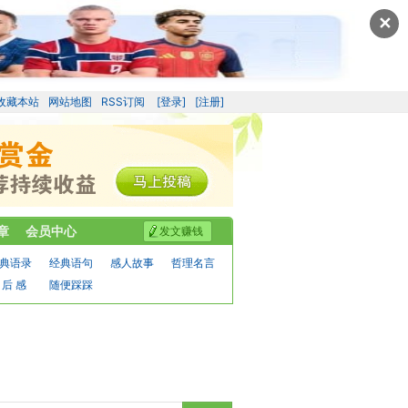
✕
收藏本站
网站地图
RSS订阅
[登录]
[注册]
章
会员中心
发文赚钱
典语录
经典语句
感人故事
哲理名言
 后 感
随便踩踩