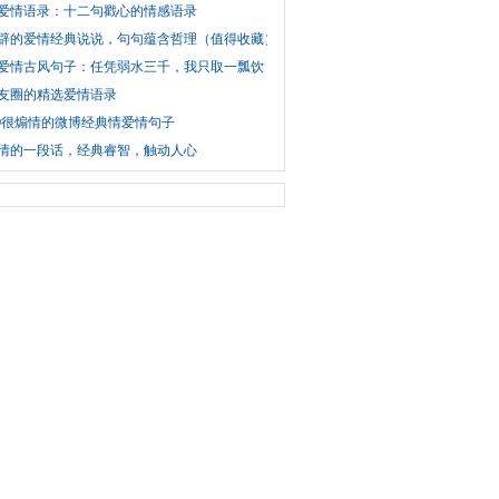
爱情语录：十二句戳心的情感语录
辟的爱情经典说说，句句蕴含哲理（值得收藏）
爱情古风句子：任凭弱水三千，我只取一瓢饮！
友圈的精选爱情语录
19很煽情的微博经典情爱情句子
情的一段话，经典睿智，触动人心