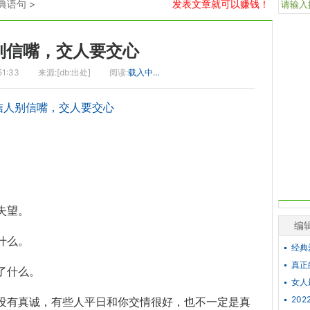
典语句
>
发表文章就可以赚钱！
别信嘴，交人要交心
51:33
来源:[db:出处]
阅读:
载入中…
）
失望。
编
什么。
经典
真正
了什么。
女人
20
没有真诚，有些人平日和你交情很好，也不一定是真