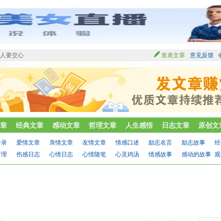
交人要交心
发表文章
意见反馈
章
经典文章
感动文章
哲理文章
人生感悟
日志文章
原创文
语录
爱情文章
亲情文章
友情文章
情感口述
励志名言
励志故事
经
哲理
伤感日志
心情日志
心情随笔
心灵鸡汤
情感故事
感动的故事
观