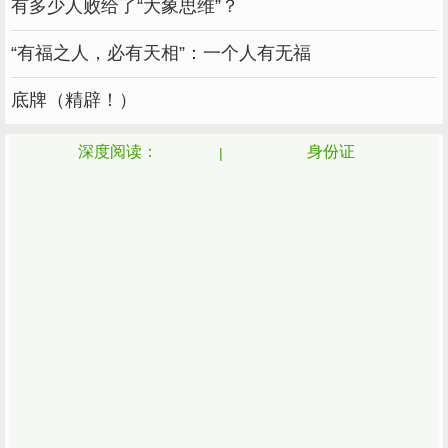
这种冷静不是因为他们有多稳定，而是因为他们
有多少人败给了“大象思维”？
天生乐观。
“有福之人，必有天相”：一个人有无福
都说爱笑的人运气不会太差，他们属于这种人。
底牌（精辟！）
别人总觉得他们运气好。
深度阅读：
身份证
我不知道，正是因为他们平静地面对一切，他们
才能一次又一次地从逆境中翻身，在自己的路上
越走越好。
7-自信
7号的人一般都比较自信，做事也比较有毅力。