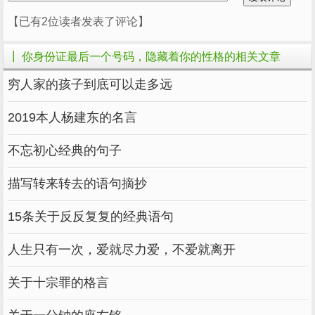
容易吃亏。
【已有2位读者发表了评论】
有时候很容易钻牛角尖，太固执不是好事，有时
候改善自己倔脾气也不是不可能。
┃ 你身份证最后一个号码，隐藏着你的性格的相关文章
在生活中，有时候因为这种固执而吃亏，总要摔
穷人家的孩子到底可以走多远
倒才能学到教训。
2019本人杨建东的名言
但俗话说，人总要慢慢经历才能成长。
不忘初心经典的句子
描写转来转去的语句摘抄
15条关于反反复复的经典语句
数字为5-稳定
人生只有一次，爱就尽力爱，不爱就离开
关于十宗罪的格言
5号的人通常性格稳重，做事有条理。