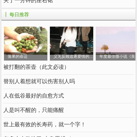
属于一种在自己的圈子里说话比较有分量，也能
关于一分钟的座右铭
让人信服的人。
┃ 每日推荐
但别看他们平时比较严肃，对自己要求很高。
但是相处久了，你会发现他们私下里也有幽默的
一面，一个冷笑话经常会让人措手不及。
落果的命运
义无反顾追逐爱情的女人
年度最佳微小说《良
这种人很适合做朋友。当你难过的时候，他们可
被打翻的茶壶（此文必读）
能不会说任何安慰，但他们会和你一起默默地喝
酒。
替别人着想就可以伤害别人吗
数字为6-随和
人在低谷最好的自愈方式
人是叫不醒的，只能痛醒
6号的人比较随和，心胸宽广，总能从容面对一
世上最有效的长寿药，就一个字！
切。