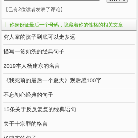
容易吃亏。
【已有2位读者发表了评论】
有时候很容易钻牛角尖，太固执不是好事，有时
候改善自己倔脾气也不是不可能。
┃ 你身份证最后一个号码，隐藏着你的性格的相关文章
在生活中，有时候因为这种固执而吃亏，总要摔
穷人家的孩子到底可以走多远
倒才能学到教训。
描写一贫如洗的经典句子
但俗话说，人总要慢慢经历才能成长。
2019本人杨建东的名言
《我死前的最后一个夏天》观后感100字
不忘初心经典的句子
数字为5-稳定
15条关于反反复复的经典语句
关于十宗罪的格言
5号的人通常性格稳重，做事有条理。