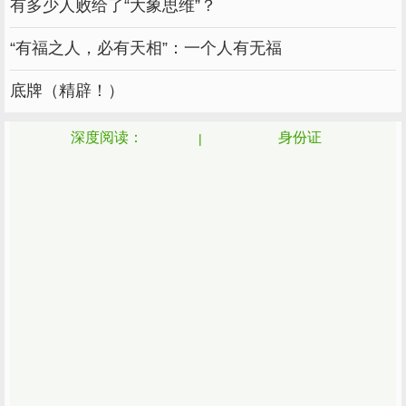
这种冷静不是因为他们有多稳定，而是因为他们
有多少人败给了“大象思维”？
天生乐观。
“有福之人，必有天相”：一个人有无福
都说爱笑的人运气不会太差，他们属于这种人。
底牌（精辟！）
别人总觉得他们运气好。
深度阅读：
身份证
我不知道，正是因为他们平静地面对一切，他们
才能一次又一次地从逆境中翻身，在自己的路上
越走越好。
7-自信
7号的人一般都比较自信，做事也比较有毅力。