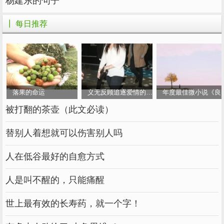
属于一种在自己的圈子里说话比较有分量，也能
杨建东的句子
让人信服的人。
┃ 每日推荐
但别看他们平时比较严肃，对自己要求很高。
但是相处久了，你会发现他们私下里也有幽默的
一面，一个冷笑话经常会让人措手不及。
落果的命运
义无反顾追逐爱情的女人
年度最佳微小说《良
这种人很适合做朋友。当你难过的时候，他们可
被打翻的茶壶（此文必读）
能不会说任何安慰，但他们会和你一起默默地喝
酒。
替别人着想就可以伤害别人吗
数字为6-随和
人在低谷最好的自愈方式
人是叫不醒的，只能痛醒
6号的人比较随和，心胸宽广，总能从容面对一
世上最有效的长寿药，就一个字！
切。