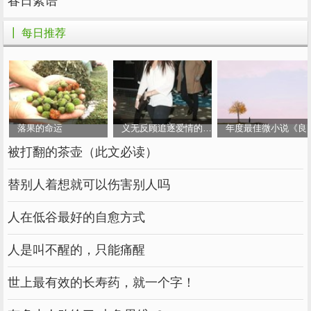
春日絮语
┃ 每日推荐
等春天温度开始回升，菊花的就开始从根部重新
长出脚芽，所以3月份气温回升，但又不是太
热，最适合给脚芽分株，让一盆菊花变成若干盆
菊花，如果不及时分株，土里会缺乏营养，菊花
会退化，开花性不好。
落果的命运
义无反顾追逐爱情的女人
年度最佳微小说《良
被打翻的茶壶（此文必读）
替别人着想就可以伤害别人吗
1.准备给菊花分株之前，三五天内不要浇水，让
人在低谷最好的自愈方式
盆土干燥一些，因为吸水之后盆土太湿不好操
人是叫不醒的，只能痛醒
作，再一个吸水后的菊花脚芽比较脆，容易掰断
伤芽。
世上最有效的长寿药，就一个字！