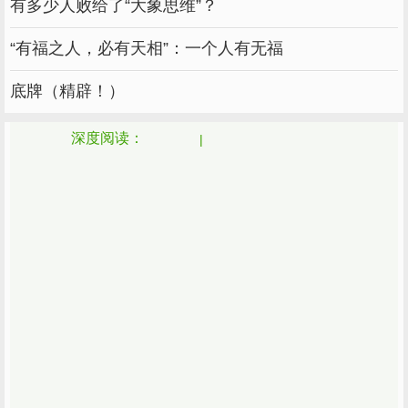
有多少人败给了“大象思维”？
“有福之人，必有天相”：一个人有无福
2.用铲子，沿着盆沿戳一圈，把四周的土壤弄
底牌（精辟！）
松，然后将整个盆土弄出来。
深度阅读：
3.先把四周的土壤慢慢弄散，然后剩下菊花的底
下根茎及新长出来的脚芽，操作的过程中，要小
心一点，不要弄伤菊花的脚芽和根系。
4.找到一撮菊花的脚芽，连带着它的根系，扯下