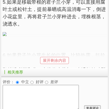
5.如果是移栽带根的君子兰小芽，可以直接用腐
叶土或松针土，提前暴晒或高温消毒一下，倒进
小花盆里，再将君子兰小芽种进去，埋株根茎，
浇透水。
6.如果君子兰小芽生长的位置，比较外露，扒拉
展开剩余内容
开它附近的土壤，能看到它长在母株上的位置，
那就没必要翻盆，直接将小芽切下来诱根繁殖即
┃ 相关推荐
可。
评价：
中立
好评
差评
7.切下来的君子兰小芽如果不带根，可以用干净