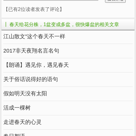
的河沙，喷湿后，将小芽种进去诱根，等根系长
【已有2位读者发表了评论】
到2厘米以上长度了，再移栽到花盆里去。
┃ 春天给花分株，1盆变成多盆，很快爆盆的相关文章
江山散文"这个春天不一样
2017非天夜翔名言名句
【朗诵】遇见你，遇见春天
关于俗话说得好的语句
菊花春天脚芽多，赶紧分盆，否则不开花！
假如明天没有太阳
菊花是宿根的花卉，秋天开完花之后，随着冬天
气温降低，地上部分枝叶会慢慢枯萎，但地下的
活成一棵树
根茎是活的，只是临时进入休眠阶段。
走进春天的心灵