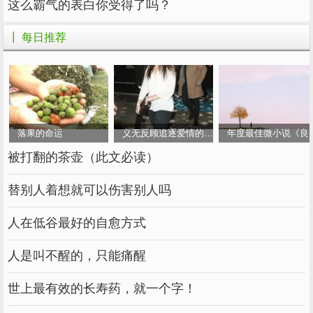
这么霸气的表白你受得了吗？
┃ 每日推荐
落果的命运
义无反顾追逐爱情的女人
年度最佳微小说《良
被打翻的茶壶（此文必读）
替别人着想就可以伤害别人吗
人在低谷最好的自愈方式
人是叫不醒的，只能痛醒
世上最有效的长寿药，就一个字！