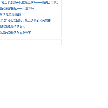
赤”社会实践服务队重温王铁军——新兴县工农运动领导人
空的亲密接触——太空育种
史 听红歌 照前路
汇于茂”社会实践队：线上调研的相关安排
反顾追逐爱情的女人
心底的牵挂的作文500字