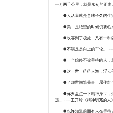
一万两千公里，就是永别的距离。 
●人活着就是意味长久的生病 -
●美，是绝望的时候仍要临水照
●欢喜到了极处，又有一种凶旷
●不满足是向上的车轮。 ---
●一个始终不被善待的人，最能
●这一世，茫茫人海，浮云落日
●了却世间繁芜事，愿作红
●你要盘点一下精神身世，这
远… ----王开岭《精神明亮的人
●也许知道前面有人在等待自己