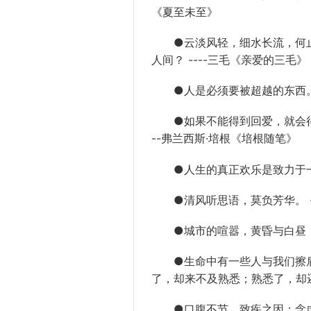
《夏至未至》
●云淡风轻，细水长流，何止
人间？ ----三毛《亲爱的三毛》
●人是必须要被超越的东西。 
●如果不能得到回爱，就会得到
--弗兰西斯·培根《培根随笔》
●人生的真正欢乐是致力于一个
●清风听思语，莫负芳华。 --
●城市的喧嚣，黄昏与白昼，日
●生命中有一些人与我们擦肩
了，却来不及熟悉；熟悉了，却
●口腹不节，致疾之因；念虑不