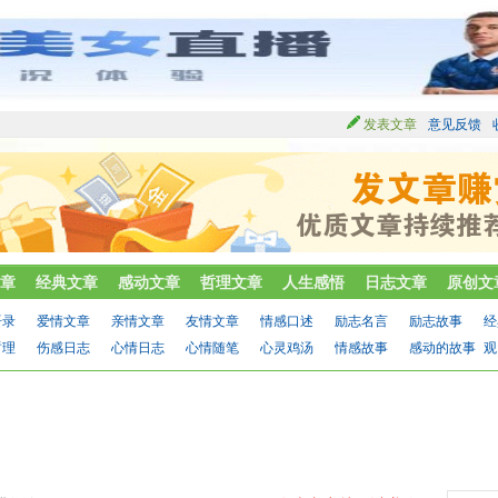
发表文章
意见反馈
章
经典文章
感动文章
哲理文章
人生感悟
日志文章
原创文
语录
爱情文章
亲情文章
友情文章
情感口述
励志名言
励志故事
经
哲理
伤感日志
心情日志
心情随笔
心灵鸡汤
情感故事
感动的故事
观