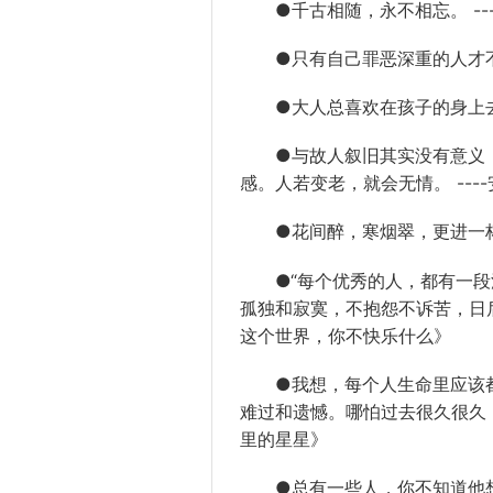
●千古相随，永不相忘。 ---
●只有自己罪恶深重的人才不肯
●大人总喜欢在孩子的身上去触
●与故人叙旧其实没有意义，
感。人若变老，就会无情。 ---
●花间醉，寒烟翠，更进一杯酒
●“每个优秀的人，都有一段
孤独和寂寞，不抱怨不诉苦，日后
这个世界，你不快乐什么》
●我想，每个人生命里应该都
难过和遗憾。哪怕过去很久很久，
里的星星》
●总有一些人，你不知道他想要