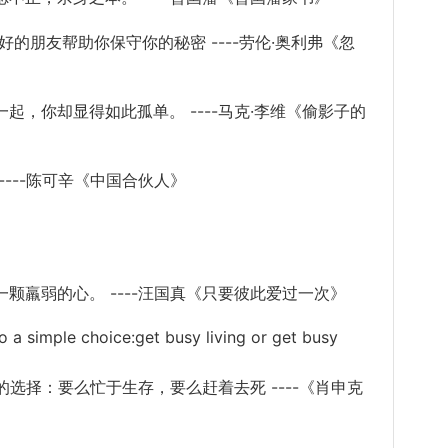
朋友帮助你保守你的秘密 ----劳伦·奥利弗《忽
你却显得如此孤单。 ----马克·李维《偷影子的
---陈可辛《中国合伙人》
羸弱的心。 ----汪国真《只要彼此爱过一次》
 simple choice:get busy living or get busy
选择：要么忙于生存，要么赶着去死 ----《肖申克