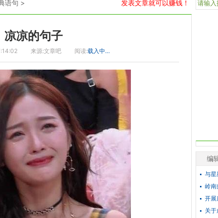
典语句
>
发表文章就可以赚钱！
凉凉的句子
:14:02
来源:文章吧
阅读:
载入中…
编
与星
岭南
开展
关于