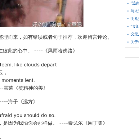
“追
与太
明党
“食
义无
整理而来，如有错误或者句子推荐，欢迎留言评论。
关于
此的心中。 ----《风雨哈佛路》
em, like clouds depart
云，
 moments lent.
--雪莱《赞精神的美》
--海子《远方》
raid you should do so.
是因为我怕你会那样做。 ----泰戈尔《园丁集》
，