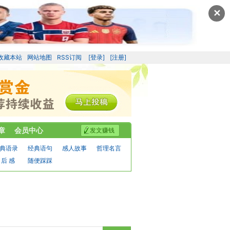
✕
收藏本站
网站地图
RSS订阅
[登录]
[注册]
章
会员中心
发文赚钱
典语录
经典语句
感人故事
哲理名言
 后 感
随便踩踩