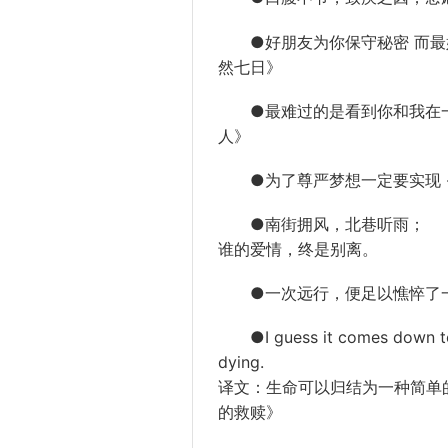
●好朋友为你保守秘密 而最好的
然七日》
●最难过的是看到你和我在一起，
人》
●为了尊严梦想一定要实现 -
●南街拥风，北巷听雨；
谁的爱情，终是别离。
●一次远行，便足以憔悴了一颗
●I guess it comes down to a
dying.
译文：生命可以归结为一种简单的
的救赎》