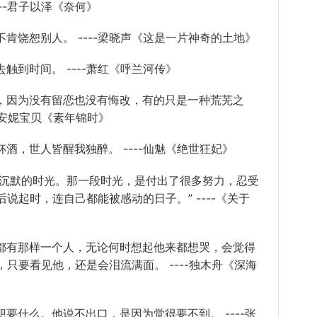
-君子以泽《奈何》
饶恕别人。 ----梁晓声《这是一片神奇的土地》
到时间。 ----萧红《呼兰河传》
因为没有留恋也没有悔改，有的只是一种荒芜之
-安妮宝贝《素年锦时》
，世人皆醒我独醉。 ----仙魅《绝世狂妃》
沉默的时光。那一段时光，是付出了很多努力，忍受
说起时，连自己都能被感动的日子。” ----《关于
有那样一个人，无论何时想起他来都想哭，会觉得
只要看见他，还是会泪流满面。 ----独木舟《深海
什么。他说不出口，是因为觉得要不到。 ----
张