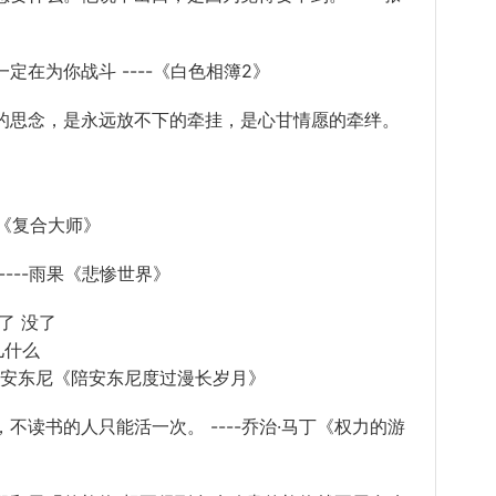
为你战斗 ----《白色相簿2》
思念，是永远放不下的牵挂，是心甘情愿的牵绊。
末《复合大师》
---雨果《悲惨世界》
了 没了
儿什么
--安东尼《陪安东尼度过漫长岁月》
书的人只能活一次。 ----乔治·马丁《权力的游