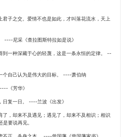
君子之交。爱情不也是如此，才叫落花流水，天上
----尼采《查拉图斯特拉如是说》
一种深藏于心的轻蔑，这是一条永恒的定律。 --
自己认为是伟大的目标。 ----萧伯纳
--《芳华》
复一日。 ----兰波《出发》
了，却来不及遇见；遇见了，却来不及相识；相识
还是要说再见。
正，杀身之本。 ----曾国藩《曾国藩家书》