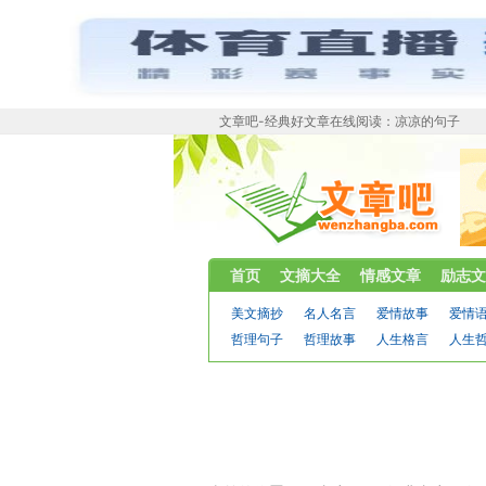
文章吧-经典好文章在线阅读：凉凉的句子
首页
文摘大全
情感文章
励志文
美文摘抄
名人名言
爱情故事
爱情
哲理句子
哲理故事
人生格言
人生