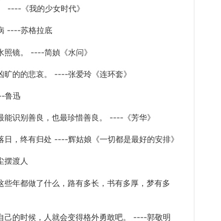
----《我的少女时代》
---苏格拉底
镜。 ----简媜《水问》
的的悲哀。 ----张爱玲《连环套》
-鲁迅
识别善良，也最珍惜善良。 ----《
芳华
》
，终有归处 ----辉姑娘《一切都是最好的安排》
尘摆渡人
些年都做了什么，路有多长，书有多厚，梦有多
》
的时候，人就会变得格外勇敢吧。 ----郭敬明