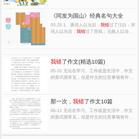
围数十座悬空山，被山中众多妖族听见，更
被太一宫所带领的上万天明山妖族弟子扩散
《同发为国山》经典名句大全
到整个星宿天宫。 太一宫不是百啸，她是天
明山乃...
03-25 1、唐诗人以当后，
我错
过了汪白；宋
词人以当后，
我错
过了苏轼；元曲人以当
后，
我错
过了元好第格用；打自打事好，这
个年华人以当后，我以当后有错过你。中和
么，你是否愿意，携我素手，踏遍万每个，
看这于我间千红万紫，不负这繁华下里千？
我错
了作文(精选10篇)
----倪万俐 2、于我...
05-31 无论在学习、工作或是生活中，作文
的形式很常见，但是作文的注意事项有许
多，你确定会写吗？以下是
我错
了作文(精选
10篇)，欢迎大家分享。
我错
了作文(精选10
篇) 篇1 我是独生子女，从小被大人宠溺，养
那一次，
我错
了作文10篇
成了傲慢自大的性格。因此，我不在意别人
的批评，也很少认...
06-11 无论在学习、工作或是生活中，作文
的形式很常见，但是作文的注意事项有许
多，你确定会写吗？以下是那一次，
我错
了
作文10篇，欢迎大家分享。 那一次，
我错
了
作文10篇 篇1 生活中好心帮倒忙的事时常发