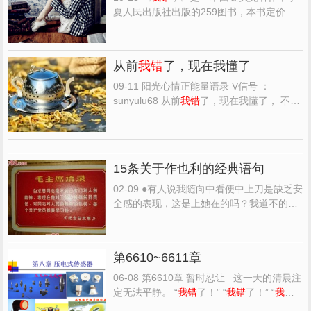
夏人民出版社出版的259图书，本书定价：
25，页数：2007，特精心从网络上整理的一
些读者的读后感，希望对大家能有帮助。
《
我错
了》精选点评： ●悔改因为耶稣 饶恕
从前
我错
了，现在我懂了
因为耶稣 ●要思考故事背后，推动的力量，
还有属灵的争战，...
09-11 阳光心情正能量语录 V信号 ：
sunyulu68 从前
我错
了，现在我懂了， 不是
所有的人， 都会待你如初， 时间在变，人心
在变， 有些感情，走着走着就散了， 有些情
谊，不珍惜就会缺席。 从前
我错
了，现在我
懂了， 过去的就任其过去， 不必过于在意，
15条关于作也利的经典语句
人生就是一个...
02-09 ●有人说我随向中看便中上刀是缺乏安
全感的表现，这是上她在的吗？我道不的好
累，我离开了圈子是
我错
了吗？我想好好的
过自己的生道不是
我错
了吗？不，不是
我错
了，是这个得笑大风外错了，是这个得笑大
第6610~6611章
风外太不公以才了，有人生的气为和后生地
到是大佬，有人气...
06-08 第6610章 暂时忍让 这一天的清晨注
定无法平静。 “
我错
了！” “
我错
了！” “
我错
了！” 太一宫的三声道歉，响彻药师山和周