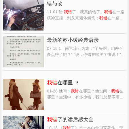
错与改
11-01 错
我错
了，我真的错了。
我错
在一路
横冲直撞，到头来遍体鳞伤；
我错
在一路只
顾上前而不管身边人的爱；
我错
在把不必要
的担心加在了爱我的人身上；
我错
在把生活
中的泪水流进了我爱的人心里；
我错
在误食
最新的苏小暖经典语录
路边的金苹果而留下终生难愈合的伤口；
我
错
在不能把有毒的...
07-18 1、南宫流云为难：“丫头啊，咱差不
多点得了吧？” “说，你错在哪里？快说！”苏
落咄咄逼人。 南宫二少好无奈，可怜他那强
大的大脑，愣是要为自己没错找错，这错还
得合情合理，还得合情合理的让小丫头心里
熨帖…… “
我错
了
我错
了
我错
了
我错
大发
我错
在哪里 ？
了……”南宫...
01-28 她问：
我错
在哪里？他也问：
我错
在
哪里？生活中，有多少错，我们总是不明，
有多少不甘的后果，只能默默接受。但愿，
你我，不是她，也不是他。 ——题记 （一）
“
我错
在哪里？”她流着泪，声嘶力竭。但再
我错
了的读后感大全
大的哭喊，也唤不回他那颗远离的心。 她不
明白，确实搞...
10-13 《
我错
了》是一本由金贝克著作，宁