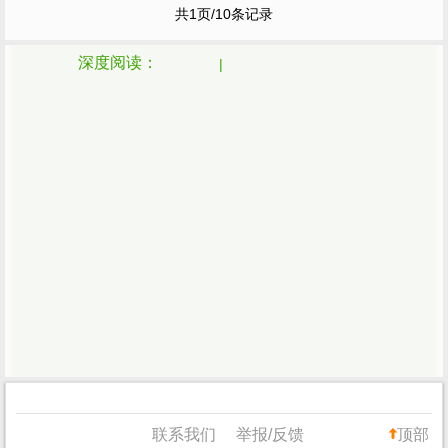
生，就在前年的暑假，我和爸爸一同前往花
共1页/10条记录
木市场买了一株矮小...
深度阅读：
联系我们
举报/反馈
顶部