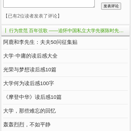
讽陈时“自不量力，志在做官”。他们甚至在陈时
更名上大做文章。
【已有2位读者发表了评论】
事情是这样的。陈家按照族规，将陈叔澄留
┃ 行为世范 百年弦歌 ——追怀中国私立大学先驱陈时先生的相关文章
日期间之“陈映寰”改为“陈时”，并载入续修《陈
阿鹿和李先生：夫夫50问征集贴
氏宗谱》中；而重新续修宗谱需要一笔资金，陈
宣恺捐资万元理所当然。同时，议员竞选期间，
大学·中庸的读后感大全
陈时父子依惯例在中华大学竞选总部以“流水
光荣与梦想读后感10篇
席”款待选民三天。于是，那些人便罗织“续修宗
谱更名，贿赂省议会与选民”的罪名控告陈时。
大学何为读后感100字
迫使审判厅裁决：陈时“当选无效”。陈时据实上
诉，而在缠讼过程中，民国大总统袁世凯当选不
《摩登中华》读后感10篇
久竟然取缔国会，导致此案不了了之。
大学，那些难忘的回忆
无独有偶，业已分化的革命阵营内部，有人
轰轰烈烈，不如平静
无端指责陈时身为同盟会会员，是章太炎“革命