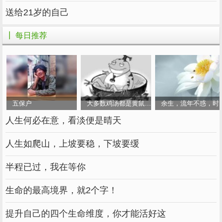
军起，革命党消”的代理人；有人甚至怀疑陈时
送给21岁的自己
投入到与党人渐行渐远的黎元洪怀抱。
┃ 每日推荐
“任尔东南西北风，咬住青山不放松。”面对
来自不同阵营的明枪暗箭，陈时父子虽然感到苦
恼与愤怒，但他们心底无私天地宽，苦心经
营“中华”，用办学业绩说话。
五保户
大多数鸡汤都是黄鼠狼炖的
余生，流年不惑，时
当时的湖北是国立、私立与教会大学三分天
人生何必在意，看淡便是晴天
下。国立大学由国家拨款、教会大会有洋人资
助，只有中华大学，仅靠陈家捐资维系，杯水车
人生如爬山，上坡要稳，下坡要缓
薪，举步维艰。为此，陈时初迁武昌时，以租房
半程已过，我在等你
偏居一隅。黄陂楼房变卖办学后，一大家人迁居
武昌，才在学校所在地昙华林买了一栋旧房。为
生命的最高境界，就2个字！
节省开支，家里的地板腐烂了也不更换，只在上
提升自己的四个生命维度，你才能活好这
面加一块木板将就着用，被人戏称为“橡皮地