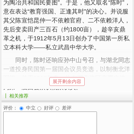
为陶冶共和国民要图”。于是，他又取名“陈时”，
意在表达“教育强国、正逢其时”的决心。并说服
其父陈宣恺昆仲一不依赖官府、二不依赖洋人，
先后变卖田产三百石（约1800亩），趁辛亥鼎
革之机，于1912年5月13日创办了中国第一所私
立本科大学——私立武昌中华大学。
同时，陈时还响应孙中山号召，与湖北同志
一道投身民国第一届国会议员竞选，以制衡北洋
军阀。并于1913年春，他在湖北选区高票当选
展开剩余内容
为第一届国会众议院众议员。
┃ 相关推荐
筚路蓝缕
评价：
中立
好评
差评
民初的“首义之区”，是南方革命党与北方袁
世凯集团的角斗场，暗流汹涌。对于陈时父子教
育兴邦，有人却嘲讽陈宣恺纯属“哗众取宠”；讥