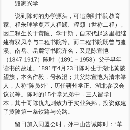
毁家兴学
说到陈时的办学源头，可追溯到书院教育
家、程朱理学奠基人程颢、程颐（世称二程）。
因二程生长于黄陂、学于斯，自宋代起这里相继
建有双凤亭与二程书院等。而二程书院既曾与濂
溪、南岳、岳麓等书院齐名，又是陈宣恺
（1847-1917）陈时（1891－1953）父子早年
读书的故址。1891年4月23日陈时生于湖北黄陂
望族，本名作毅，号叔澄；其父陈宣恺为清末举
人，人称“陈员外”，历任蕲州学正、湖北参议会
议员等。陈时的15个堂兄弟中，三人留学日
本，其十哥陈仇九则致力于实业兴邦，投资修建
了黄陂第一条铁路与公路。
留日加入同盟会时，孙中山告诫陈时：“革