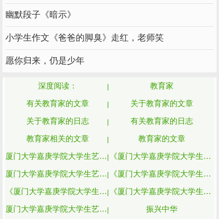
板”。
幽默段子《暗示》
同时，陈时充分利用自己的人格魅力，集思
小学生作文《爸爸的脚臭》走红，老师笑
广益，广泛动员社会力量襄助中华大学。他采纳
华侨校友梁绍文的建议，两度跨洋过海，为学校
愿你归来，仍是少年
筹措到第一笔海外捐资；每年大年三十除夕夜，
人们大都在家“守岁”，他却提着礼品，前往那些
深度阅读：
教育家
全力支持学校发展的教职员工、社会贤达与资助
有关教育家的文章
关于教育家的文章
办学的人士家里拜年。
关于教育家的日志
有关教育家的日志
为了让名师的实际收入不低于外校，陈时特
教育家相关的文章
教育家的文章
许名师适度在外兼职。在他的感召下，创校元
厦门大学嘉庚学院大学生艺术团
《厦门大学嘉庚学院大学生艺术团》
老、国学大师与教育家刘凤章、李式金鼎力相
厦门大学嘉庚学院大学生艺术团杂志
《厦门大学嘉庚学院大学生艺术团》杂志
助，延揽了鲁济恒、邹昌炽等名师来校任教，教
《厦门大学嘉庚学院大学生艺术团》杂志在线阅读
《厦门大学嘉庚学院大学生艺术团》在线阅读
学相长。1916年底，教育部派专家对中华大学
厦门大学嘉庚学院大学生艺术团在线阅读
振兴中华
的办学质量进行了全面视察与评估，其考察报告