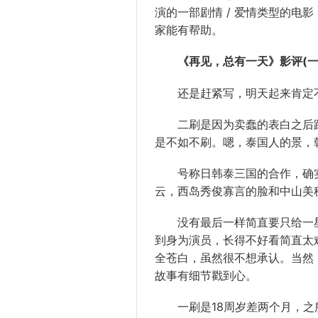
演
的一部
剧情
/
爱情
类型
的
电影
家
能有
帮助
。
《再见，总有一天》影评(
还是赶紧写，明天起来
肯定
二刷是因为卖蠢的
表白
之后
是不如不刷。嗯，泰
国人
的景，
号称日韩泰三国的
合作
，确
云
，西岛秀俊
寡言
的脸和中山美
没有最后
一样
简直要只给一
到身为
演员
，长得
不好
看简直太
全
苍白
，虽然很不想承认。当然
故事有
细节
戳到心。
一刷是18周岁差两个月，之