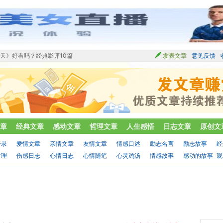
天》好看吗？经典影评10篇
发表文章
意见反馈
章
经典文章
感动文章
哲理文章
人生感悟
日志文章
原创文
语录
爱情文章
亲情文章
友情文章
情感口述
励志名言
励志故事
经
哲理
伤感日志
心情日志
心情随笔
心灵鸡汤
情感故事
感动的故事
观