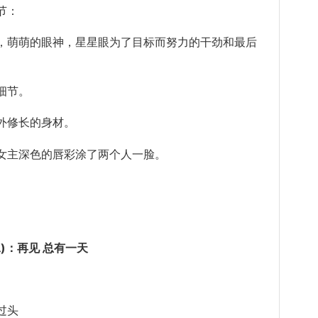
节：
，萌萌的眼神，星星眼为了目标而
努力
的
干劲
和最后
细节。
外
修长
的身材。
女主深色的唇彩涂了两个人一脸。
)：再见 总有一天
过头