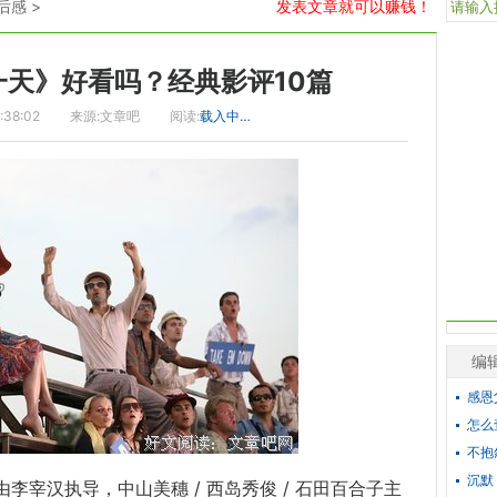
后感
>
发表文章就可以赚钱！
天》好看吗？经典影评10篇
:38:02
来源:文章吧
阅读:
载入中…
编
感恩
怎么
不抱
沉默
汉执导，中山美穗 / 西岛秀俊 / 石田
百合
子
主