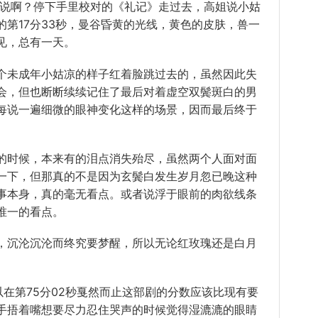
我说啊？停下手里校对的《礼记》走过去，高姐说
小姑
第17分33秒，曼谷昏黄的
光线
，
黄色
的
皮肤
，兽一
见，总有一天。
个
未成年
小姑
凉的
样子
红着脸跳过去的，虽然因此
失
会
，但也断断续续记住了最后对着
虚空
双鬓斑白的
男
每说一遍
细微
的
眼神
变化
这样的
场景
，因而最后终于
时候，本来有的泪点消失殆尽，虽然两
个人
面对面
一下，但那真的不是因为玄鬓白
发生
岁月
忽已晚这种
事本身，真的毫无
看点
。或者说浮于眼前的肉欲线条
唯一的看点。
，沉沦沉沦而终究要梦醒，所以无论红
玫瑰
还是白
月
在第75分02秒
戛然而止
这部剧的
分数
应该比
现有
要
手捂着嘴想要尽力忍住
哭声
的时候觉得湿漉漉的
眼睛