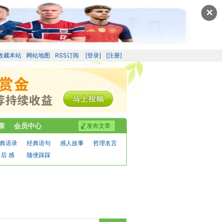
✕
收藏本站
网站地图
RSS订阅
[登录]
[注册]
章
会员中心
发布文章
典语录
经典语句
感人故事
哲理名言
 后 感
随便踩踩