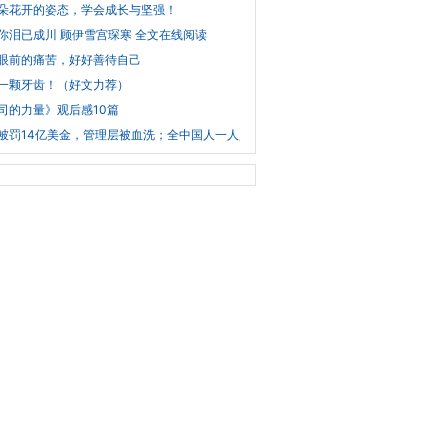
朵花开的姿态，学会成长与坚强！
你泪已成川 顾伊雪宫琛寒 全文在线阅读
眼前的痛苦，好好善待自己
一颗牙齿！（好文力荐）
司的力量》观后感10篇
被罚14亿美金，管理层被血洗；全中国人一人赔美国1美元，从此