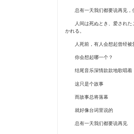
总有一天我们都要说再见，但
人间
は死ぬとき、爱された
かれる。
人死前，有人会想起曾经被爱
你会想起哪一个？
结尾音乐
深情
款款地
歌唱
着
这只是个故事
而故事总将落幕
就好像台词里说的
总有一天我们都要说再见