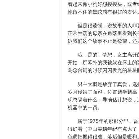
看起来像小狗好想摸摸头，或者
挽留不住的晕眩感有很好的
表达
但是很
遗憾
，说故事的人非
正常
生活
的
母亲
在
角落
里看到长
诉我们这个故事不止是欲望，还
哦，
是的
，梦想，
女主
离开
开始，
屏幕
外的我被躺在床上的
岛念
台词
的时候闪闪发光的
星星
男主
大概
是
放弃
了真爱，
选
岁月
侵蚀
了
面容
，
位置
越坐越高
现
总隔着什么，导演估计想说，
机器
中的一员。
属于1975年的那
部分
里，昏
很
好看
（中山美穗
年纪
有点大了
色调
把握
得很准，
落后
但是
暖和