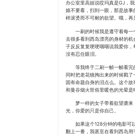
办公室
里高姐说哎玛真是GJ，
娘
不要看，扫到一眼，那是故事的
样滚烫而不可耐的
欲望
。哦，再
一刷的
时候
我是遵守着每一
去
很多看到西岛
漂亮
的
身材
的
机
子
反反复复
哽哽咽咽说我
爱你
，
没有忍住
眼泪
。
等我终于二刷一帧一帧看完的
同时
把老花镜掏出来的时候戳了
固有
命题
自身的泪点么。这个故
和曼谷
烟火
世俗
里暖色的光晕是
梦一样的
女子
带着欲望袭来
光
，你爱的只是你
自己
。
如果这个128分钟的电影可以
翻上一番，我甚至在看到西岛用