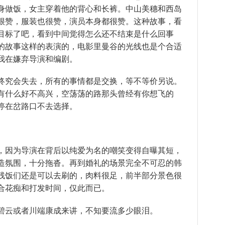
身
做饭，女主
穿着
他的
背心
和长裤。中山美穗和西岛
很赞，
服装
也很赞，演员本身都很赞。这种故事，看
目标
了吧，看到中间觉得怎么还不
结束
是什么
回事
的故事这样的
表演
的，电影里曼谷的光线也是个
合适
我在嫌弃导演和
编剧
。
究会失去，所有的
事情
都是
交换
，等不等价另说。
有什么好不
高兴
，空荡荡的路那头曾经有你想飞的
停在岔
路口
不去选择。
，因为导演在背后以纯爱为名的
嘲笑
变得自曝其短，
造
氛围
，十分拖沓。再到
婚礼
的场景完全不可忍的韩
残饭们还是可以去刷的，肉料很足，前半部分景色很
合花痴和打发
时间
，仅此而已。
碧云或者川端康成来讲，不知要流多少眼泪。