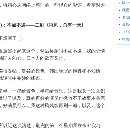
以一
，特
精心
从
网络
上
整理
的一些
观众
的
影评
，
希望
对
大
我爱
看淡
一)：不如不遇——二刷《再见，总有一天》
最后
《公
不想写了（。
中兴
跟菠酱提起来这个，然后
标题
叫不如不遇，
我的心情
韩国人的心，日本人的欲言又止。
实很
妥帖
，曼谷的
景色
，韩国
导演
的
拖沓
和
不知所
穗逆光中
曼妙
的
线条
。
星半，一星给景色，半星给
音乐
。这是我头一次
意识
难过了
以及，真的再好的演员也
拯救
不了
故事
本身
完
，好演员可以让我这种脑残饭再刷一遍，以及让这个
所以记这么
清楚
，刷完的第二个
星期
我在帝都
实习
，