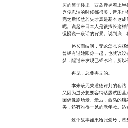
仄的筒子楼里，西岛
赤裸
着上
半
秀俊忍泪的时候都很美，音乐也
完之后
怅然若失
才算是基本达成
呢。说起来日本人是很擅长这样
慢慢说一段话的
背景
。说到底，
路长而岐啊，无论怎么选择终
曾经
有过她跟你一起，也就该没
梦，醒过来发现已经冰冷，所以
再见，总要再见的。
本来该无关
道德
评判
的
套路
又因为过分想要容纳
话题
试图营
国
偶像
剧场
景。最后，西岛的脑
美，还有
难得一见
的老年妆。适
这个故事如果给
张爱玲
，黄