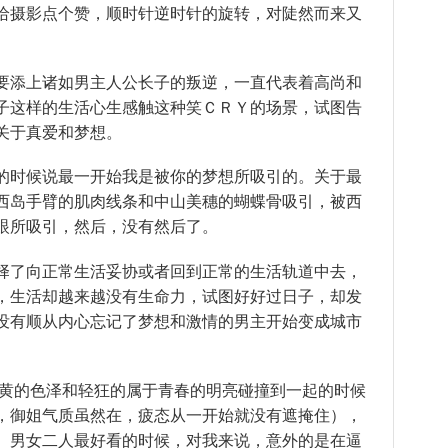
给
摄影
点个赞，顺
时针
逆时针的旋转，对陡然而来又
。
要添上诸如男
主人公
长子
的
叛逆
，一直
代表
着
高尚
和
子这样的生活心生
感触
这种笑ＣＲＹ的场景，试图告
关于
真爱
和
梦想
。
的时候说最一
开始
我是被
你的梦想
所吸引的。关于最
西岛
手臂
的
肌肉
线条和中山美穗的
蝴蝶
骨吸引，被西
眼所吸引，然后，没有然后了。
择
了向正常生活妥协或者回到正常的生活
轨道
中去，
，生活却越来越没有
生命力
，试图好好
过日子
，却
发
没有顺从
内心
忘记了梦想和
激情
的男主开始变成
城市
黄的
色泽
和
轻狂
的属于
青春
的
明亮
碰撞
到一起的时候
，御姐
气质
虽然在，疲态从一开始就没有遮掩住），
。
男女
二人最好看的时候，对我来说，意外的是在逼