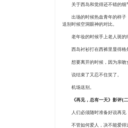
关于西岛和觉得还
不错
的细
出场的时候
热血
青年
的样子
送别时候
空洞
眼神的
对比
。
老年妆的时候手上
老人
斑的
西岛
衬衫
打在西裤里显得格
想要离开的时候，因为
亲吻
说结束了又忍不住笑了。
机场
送别。
《再见，总有一天》影评(二
人们
必须随时
准备
好说
再见
不管如何
爱人
，决不能爱得