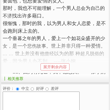
要面包，也想要爱情的女人。
那时，我也不
，一个男人
为
的
可能
理解
总会
自己
找出许多藉口。
不济
很
，那时的我，以为男人和女人
，是不
惭愧
恋爱
会跑到床上去的。
一个
的男人，爱上一个如
盛开的
垂暮之年
花朵
少
，是一个
。世上并非只得一种爱情。
女
悲伤
故事
... ... 世上并没有他
以为的那 种
的
曾经
超凡脱俗
爱，因为男人办不到。 ----张小娴
展开剩余内容
12、因为有死亡，我不愿
。 ----张小娴
忠贞
┃ 相关推荐
13、原
的
有一个自动净化
，把
来人
记忆
系统
评价：
中立
好评
差评
的记忆洗掉，我好象渐渐觉得他和费安娜上
不快
床的事不是
的。
真实
床上的
，还是输给
，也许男人都爱慕
欢愉
背叛
新