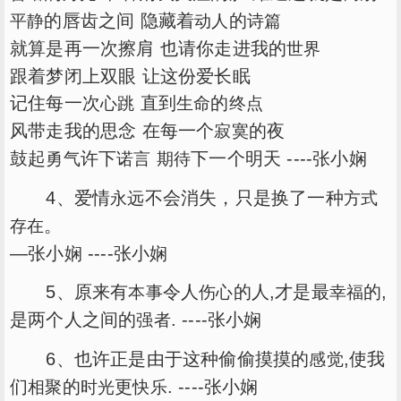
的唇齿之间 隐藏着
的
平静
动人
诗篇
就算是再一次擦肩 也请你走进我的
世界
跟着梦闭上双眼 让这份爱长眠
记住每一次
直到
的
心跳
生命
终点
风带走我的思念 在每一个
的夜
寂寞
鼓起
许下
下一个明天 ----张小娴
勇气
诺言
期待
4、爱情
不会消失，只是换了一种
永远
方式
。
存在
—张小娴 ----张小娴
5、原来有
令人
的人,才是最
的,
本事
伤心
幸福
是两个人之间的
. ----张小娴
强者
6、也许正是由于这种偷偷摸摸的
,使我
感觉
们
的
更
. ----张小娴
相聚
时光
快乐